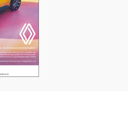
SERVICE
K
⤏ KLEINANZEIGEN
VE