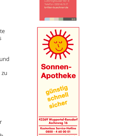
te
s
 und
 zu
r
ch