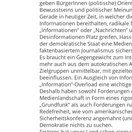
geben BürgerInnen (politische) Orie
Bewusstseins und politischer Meinun
Gerade in heutiger Zeit, in welcher 
Informationen bereithalten, radikale 
„Informationen“ oder „Nachrichten“ 
Desinformationen Platz greifen, Has
der demokratische Staat eine Medienl
faktenbasiertem Journalismus sichers
Es braucht ein Gegengewicht zum Int
mehr auch aus dem autokratischen Au
Zielgruppen unmittelbar, mit gezielte
beeinflussen. Ein Ausgleich von Inf
„Information“-Overload eine wichtige 
Deshalb haben sowohl Forderungen d
Medienlandschaft in Form eines rig
„Grundfunk“ als auch Forderungen n
Redefreiheit, wie vom amerikanische
Sicherheitskonferenz angemahnt (un
Demokratie nichts zu suchen.
Ersteres hat unser Land schon einmal