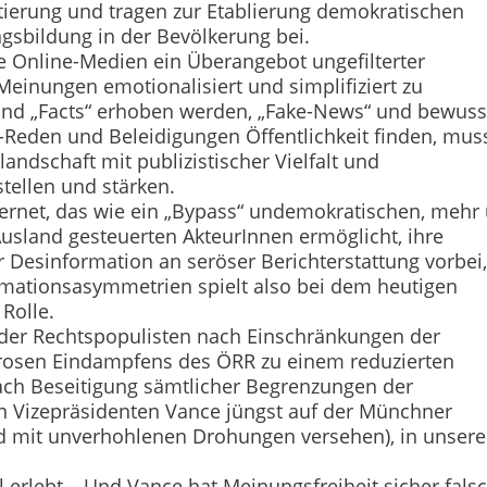
ntierung und tragen zur Etablierung demokratischen
gsbildung in der Bevölkerung bei.
die Online-Medien ein Überangebot ungefilterter
Meinungen emotionalisiert und simplifiziert zu
und „Facts“ erhoben werden, „Fake-News“ und bewuss
s-Reden und Beleidigungen Öffentlichkeit finden, mus
andschaft mit publizistischer Vielfalt und
tellen und stärken.
ernet, das wie ein „Bypass“ undemokratischen, mehr
sland gesteuerten AkteurInnen ermöglicht, ihre
r Desinformation an seröser Berichterstattung vorbei,
ormationsasymmetrien spielt also bei dem heutigen
Rolle.
er Rechtspopulisten nach Einschränkungen der
orosen Eindampfens des ÖRR zu einem reduzierten
ach Beseitigung sämtlicher Begrenzungen der
n Vizepräsidenten Vance jüngst auf der Münchner
d mit unverhohlenen Drohungen versehen), in unsere
 erlebt… Und Vance hat Meinungsfreiheit sicher fals