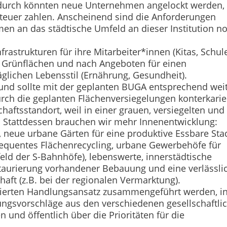
rdurch könnten neue Unternehmen angelockt werden, 
teuer zahlen. Anscheinend sind die Anforderungen
n an das städtische Umfeld an dieser Institution n
rastrukturen für ihre Mitarbeiter*innen (Kitas, Schule
 Grünflächen und nach Angeboten für einen
äglichen Lebensstil (Ernährung, Gesundheit).
 und sollte mit der geplanten BUGA entsprechend wei
rch die geplanten Flächenversiegelungen konterkarie
ftsstandort, weil in einer grauen, versiegelten und
l. Stattdessen brauchen wir mehr Innenentwicklung:
, neue urbane Gärten für eine produktive Essbare Stad
nsequentes Flächenrecycling, urbane Gewerbehöfe für
eld der S-Bahnhöfe), lebenswerte, innerstädtische
aurierung vorhandener Bebauung und eine verlässli
haft (z.B. bei der regionalen Vermarktung).
grierten Handlungsansatz zusammengeführt werden, i
ngsvorschläge aus den verschiedenen gesellschaftli
und öffentlich über die Prioritäten für die