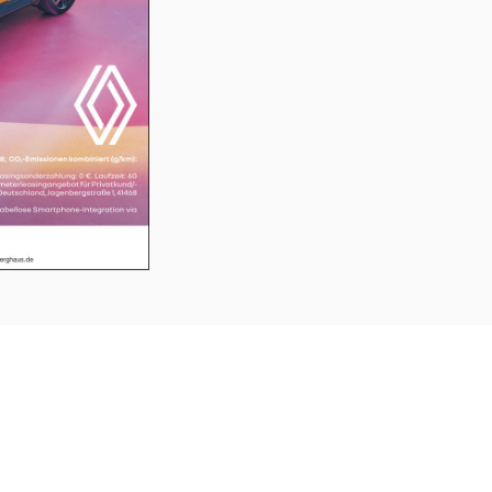
SERVICE
K
⤏ KLEINANZEIGEN
VE
HE