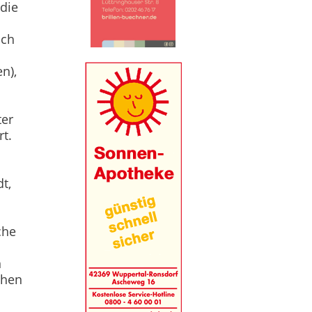
die
och
n),
ter
rt.
t,
che
n
chen