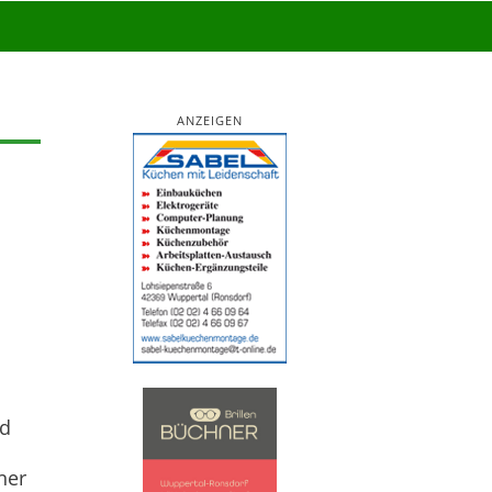
ANZEIGEN
nd
ner