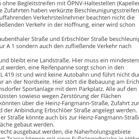
en ohne Begleitstreifen mit ÖPNV-Haltestellen (Kapelle
ie Zufahrten haben verkürzte Beschleunigungsstreifen
auffahrenden Verkehrsteilnehmer beachten nicht die
ließenden Verkehr in der Hoffnung, einer wird schon
.
aubenthaler Straße und Erbschlöer Straße beschleuni
zur A 1 sondern auch den zufließende Verkehr nach
t und bleibt eine Landstraße. Hier muss ein mindesten
aut werden, eine Reifenpanne sorgt schon in den
 L 419 ist und wird keine Autobahn und führt nicht du
ur an der Nordseite. Hier stört die Bebauung am Erich
sdorfer Sportanlage mit dem Parkplatz. Alle auf den
üssten sowieso wegen Zerstörung der Flächen
könnten über die Heinz-Fangmann-Straße, Zufahrt zu
nd der Anbindung Erbschlöer Straße angelegt werden.
er Straße könnte auch bis zur Heinz-Fangmann-Straß
Fläche gebaut werden.
recht ausgebaut werden, die Naherholungsgebiete
en Trasse können mit einer Fußgängerbrücke in Höhe