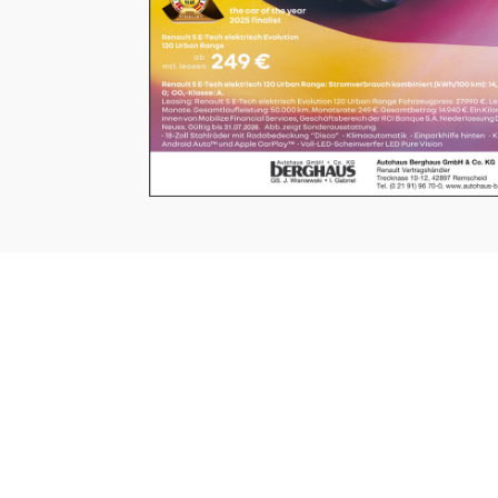
UNSERE SEITEN
⤏ STARTSEITE
⤏ AKTUELLE AUSGABEN
⤏ DAS NEUESTE