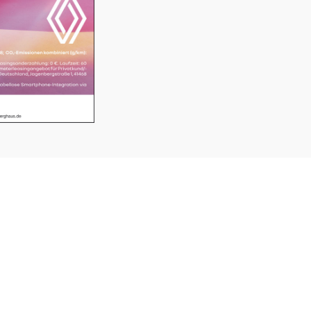
SERVICE
K
⤏ KLEINANZEIGEN
VE
HE
⤏ MEDIADATEN
AM
42
SOCIAL MEDIA
TEL