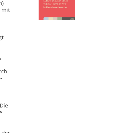
n)
 mit
gt
s
rch
-
r
 Die
e
 der