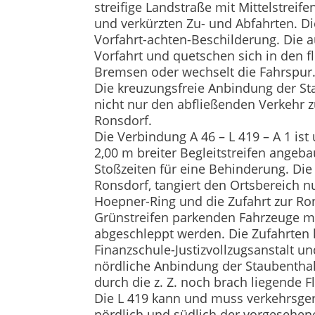
streifige Landstraße mit Mittelstreif
und verkürzten Zu- und Abfahrten. D
Vorfahrt-achten-Beschilderung. Die 
Vorfahrt und quetschen sich in den f
Bremsen oder wechselt die Fahrspur
Die kreuzungsfreie Anbindung der St
nicht nur den abfließenden Verkehr 
Ronsdorf.
Die Verbindung A 46 – L 419 – A 1 is
2,00 m breiter Begleitstreifen angeb
Stoßzeiten für eine Behinderung. Die
Ronsdorf, tangiert den Ortsbereich n
Hoepner-Ring und die Zufahrt zur Ron
Grünstreifen parkenden Fahrzeuge m
abgeschleppt werden. Die Zufahrten 
Finanzschule-Justizvollzugsanstalt u
nördliche Anbindung der Staubenthal
durch die z. Z. noch brach liegende 
Die L 419 kann und muss verkehrsge
nördlich und südlich der vorgesehen