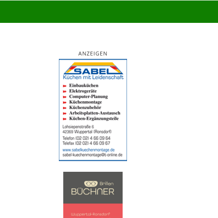
ANZEIGEN