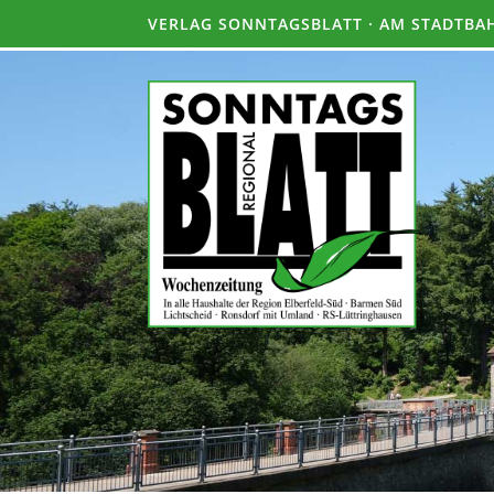
VERLAG SONNTAGSBLATT · AM STADTBAH