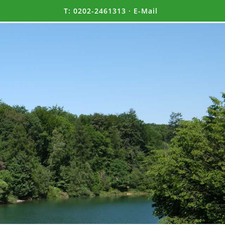
T:
0202-2461313
·
E-Mail