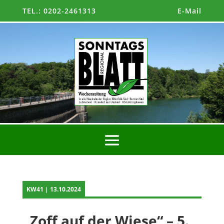
TEL.: 0202-2461313
E-Mail
KW41 | 13.10.2024
„Zoff auf der Wiese“ – 5.