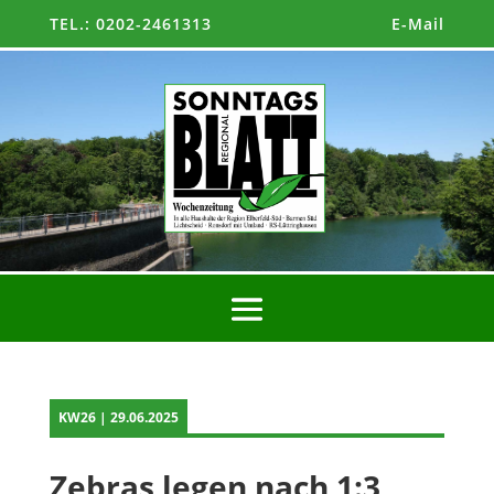
TEL.: 0202-2461313
E-Mail
KW26 | 29.06.2025
Zebras legen nach 1:3