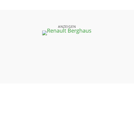
ANZEIGEN
UNSERE SEITEN
⤏ STARTSEITE
⤏ AKTUELLE AUSGABEN