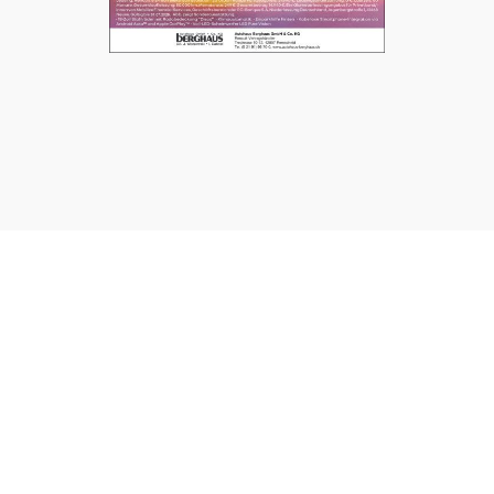
UNSERE SEITEN
⤏ STARTSEITE
⤏ AKTUELLE AUSGABEN
⤏ DAS NEUESTE