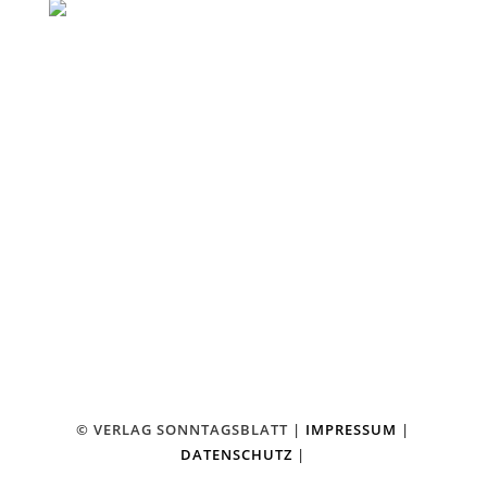
FACEBOOK
KONTAKT
VERLAG SONNTAGSBLATT
HERAUSGEBER JO BUDDE
AM STADTBAHNHOF 18
42369 WUPPERTAL-RONSDORF
TEL.: 02 02 – 2 46 13 13
FAX: 02 02 – 2 46 13 14
⤏ E-MAIL SCHREIBEN
© VERLAG SONNTAGSBLATT |
IMPRESSUM
|
DATENSCHUTZ
|