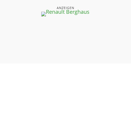
ANZEIGEN
UNSERE SEITEN
⤏ STARTSEITE
⤏ AKTUELLE AUSGABEN
⤏ DAS NEUESTE