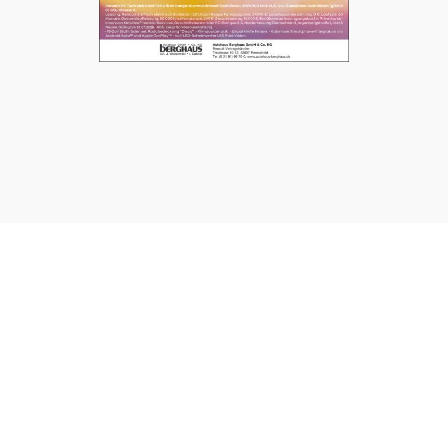
UNSERE SEITEN
⤏ STARTSEITE
⤏ AKTUELLE AUSGABEN
⤏ DAS NEUESTE