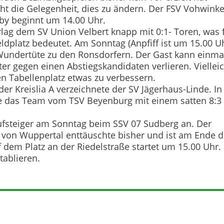
eht die Gelegenheit, dies zu ändern. Der FSV Vohwinke
y beginnt um 14.00 Uhr.
lag dem SV Union Velbert knapp mit 0:1- Toren, was 
eldplatz bedeutet. Am Sonntag (Anpfiff ist um 15.00 U
Wundertüte zu den Ronsdorfern. Der Gast kann einma
er gegen einen Abstiegskandidaten verlieren. Viellei
en Tabellenplatz etwas zu verbessern.
der Kreislia A verzeichnete der SV Jägerhaus-Linde. In
de das Team vom TSV Beyenburg mit einem satten 8:3
 Aufsteiger am Sonntag beim SSV 07 Sudberg an. Der
von Wuppertal enttäuschte bisher und ist am Ende d
f dem Platz an der Riedelstraße startet um 15.00 Uhr.
tablieren.