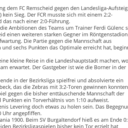
ang dem FC Remscheid gegen den Landesliga-Aufsteig
) kein Sieg. Der FCR musste sich mit einem 2:2-
 das nach einer 2:0-Führung.
r die Ambitionen des Teams um Trainer Ferdi Gülenc s
id einen weiteren starken Gegner im Röntgenstadion
wartung. Die Partie gegen die Mannschaft aus
n und sechs Punkten das Optimale erreicht hat, begin
eine kleine Reise in die Landeshauptstadt machen, w
m erwartet. Der Gastgeber ist wie die Borner in der
e in der Bezirksliga spielfrei und absolvierte ein
beck, das die Zebras mit 3:2-Toren gewinnen konnten
iel gegen die bisher enttäuschende Mannschaft der
l Punkten ein Torverhältnis von 1:10 aufweist.
Denis Levering doch etwas zu holen sein. Das Begegn
 Uhr angepfiffen.
mania 1900. Beim SV Burgaltendorf hieß es am Ende 0
iden Bezirksligaspielen bisher kein Tor erzielt hat