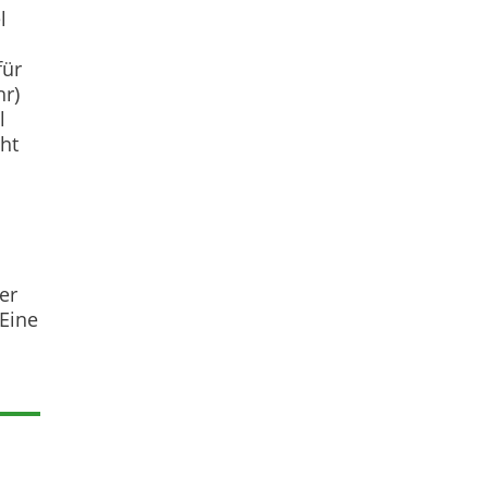
l
für
hr)
l
cht
er
 Eine