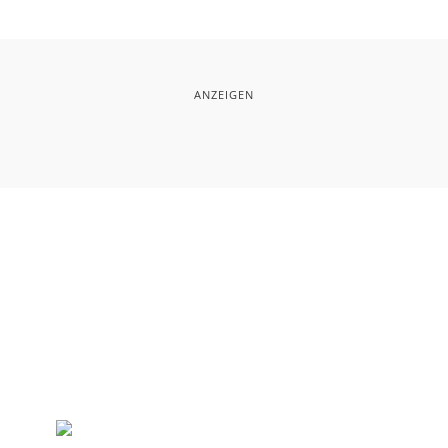
ANZEIGEN
SERVICE
K
⤏ KLEINANZEIGEN
VE
HE
⤏ MEDIADATEN
AM
42
SOCIAL MEDIA
TEL
FACEBOOK
FAX