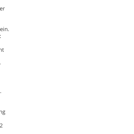
er
ein.
:
nt
o
.
ung
:2