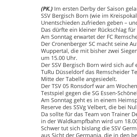
(PK.)
Im ersten Derby der Saison gel
SSV Bergisch Born (wie im Kreispokal
Unentschieden zufrieden geben – und
Das dürfte ein kleiner Rückschlag fü
Am Sonntag erwartet der FC Remsche
Der Cronenberger SC macht seine Auf
Wuppertal, die mit bisher zwei Siege
um 15.00 Uhr.
Der SSV Bergisch Born wird sich auf 
TuRu Düsseldorf das Remscheider Tea
Mitte der Tabelle angesiedelt.
Der TSV 05 Ronsdorf war am Wochenend
Testspiel gegen die SG Essen-Schöne
Am Sonntag geht es in einem Heimsp
Reserve des SSVg Velbert, die bei Nul
Da sollte für das Team von Trainer 
in der Waldkampfbahn wird um 18.00
Schwer tut sich bislang die SSV Ger
aus Sicht der Germania, die in den be