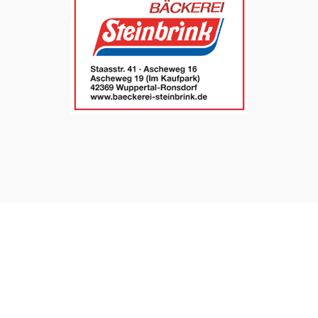
UNSERE SEITEN
⤏ STARTSEITE
⤏ AKTUELLE AUSGABEN