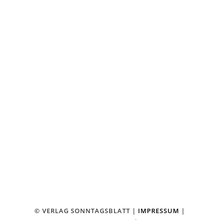
FACEBOOK
KONTAKT
VERLAG SONNTAGSBLATT
HERAUSGEBER JO BUDDE
AM STADTBAHNHOF 18
42369 WUPPERTAL-RONSDORF
TEL.: 02 02 – 2 46 13 13
FAX: 02 02 – 2 46 13 14
⤏ E-MAIL SCHREIBEN
© VERLAG SONNTAGSBLATT |
IMPRESSUM
|