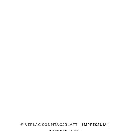
FACEBOOK
KONTAKT
VERLAG SONNTAGSBLATT
HERAUSGEBER JO BUDDE
AM STADTBAHNHOF 18
42369 WUPPERTAL-RONSDORF
TEL.: 02 02 – 2 46 13 13
FAX: 02 02 – 2 46 13 14
⤏ E-MAIL SCHREIBEN
© VERLAG SONNTAGSBLATT |
IMPRESSUM
|