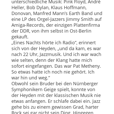
unterschiedliche Musik: Pink Floyd, André
Heller, Bob Dylan, Klaus Hoffmann,
Donovan, Manfred Mann’s Earth Band und
eine LP des Orgel-Jazzers Jimmy Smith auf
Amiga-Records, der einzigen Plattenfirma
der DDR, von ihm selbst in Ost-Berlin
gekauft.
„Eines Nachts hörte ich Radio“, erinnert
sich von der Heyden, „und da kam, es war
nach 22 Uhr, Jazzmusik. Und ich war wach
wie selten, denn der Klang hatte mich
sofort eingefangen. Das war Pat Metheny.
So etwas hatte ich noch nie gehört. Ich
war hin und weg.“
Obwohl sein Bruder bei den Nürnberger
Symphonikern Gei­ge spielt, konnte von
der Heyden mit der klassischen Musik nie
etwas anfangen. Er schlafe dabei ein. Jazz
gehe bis zu einem gewissen Grad, harter
Rock sei gar nicht sein Ding. Hingegen