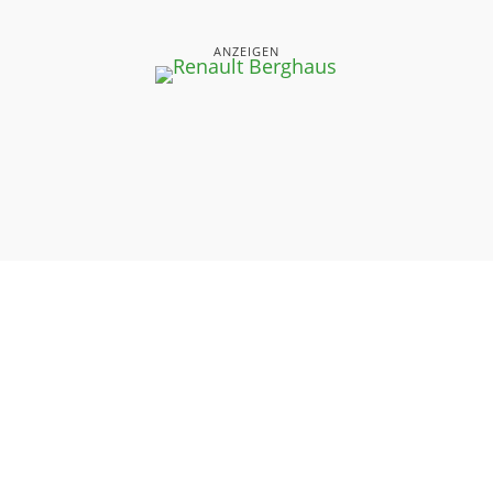
ANZEIGEN
UNSERE SEITEN
⤏ STARTSEITE
⤏ AKTUELLE AUSGABEN
⤏ DAS NEUESTE