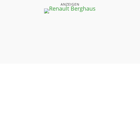
ANZEIGEN
UNSERE SEITEN
⤏ STARTSEITE
⤏ AKTUELLE AUSGABEN
⤏ DAS NEUESTE
⤏ LESERBRIEFE