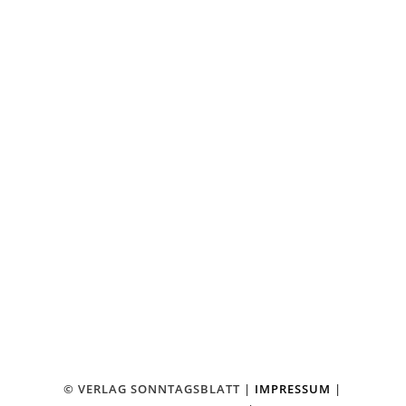
FACEBOOK
KONTAKT
VERLAG SONNTAGSBLATT
HERAUSGEBER JO BUDDE
AM STADTBAHNHOF 18
42369 WUPPERTAL-RONSDORF
TEL.: 02 02 – 2 46 13 13
FAX: 02 02 – 2 46 13 14
⤏ E-MAIL SCHREIBEN
© VERLAG SONNTAGSBLATT |
IMPRESSUM
|