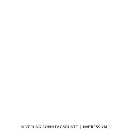
SOCIAL MEDIA
FACEBOOK
KONTAKT
VERLAG SONNTAGSBLATT
HERAUSGEBER JO BUDDE
AM STADTBAHNHOF 18
42369 WUPPERTAL-RONSDORF
TEL.: 02 02 – 2 46 13 13
FAX: 02 02 – 2 46 13 14
⤏ E-MAIL SCHREIBEN
© VERLAG SONNTAGSBLATT |
IMPRESSUM
|