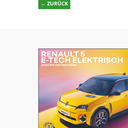
← ZURÜCK