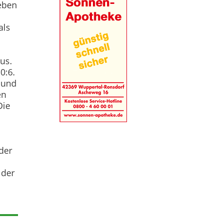
neben
als
us.
0:6.
 und
en
Die
der
 der