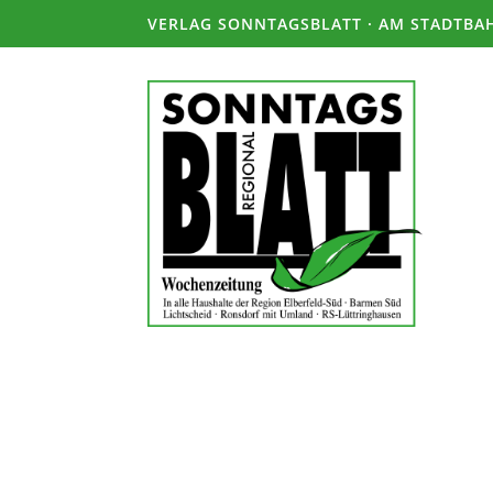
VERLAG SONNTAGSBLATT · AM STADTBAH