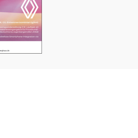
SERVICE
K
⤏ KLEINANZEIGEN
VE
HE
⤏ MEDIADATEN
AM
42
SOCIAL MEDIA
TEL