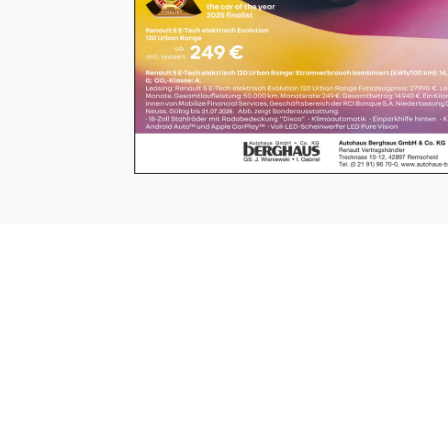
UNSERE SEITEN
⤏ STARTSEITE
⤏ AKTUELLE AUSGABEN
⤏ DAS NEUESTE