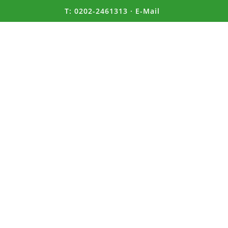
T:
0202-2461313
·
E-Mail