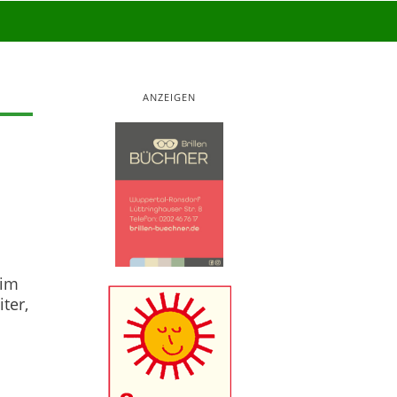
ANZEIGEN
 im
ter,