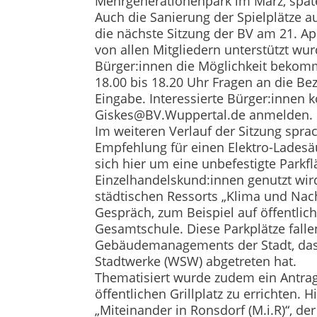
Mehrgenerationenpark im März, spät
Auch die Sanierung der Spielplätze a
die nächste Sitzung der BV am 21. Ap
von allen Mitgliedern unterstützt wur
Bürger:innen die Möglichkeit bekom
18.00 bis 18.20 Uhr Fragen an die Bez
Eingabe. Interessierte Bürger:innen
Giskes@BV.Wuppertal.de anmelden.
Im weiteren Verlauf der Sitzung spra
Empfehlung für einen Elektro-Ladesä
sich hier um eine unbefestigte Parkf
Einzelhandelskund:innen genutzt wir
städtischen Ressorts „Klima und Nach
Gespräch, zum Beispiel auf öffentlich
Gesamtschule. Diese Parkplätze falle
Gebäudemanagements der Stadt, das 
Stadtwerke (WSW) abgetreten hat.
Thematisiert wurde zudem ein Antra
öffentlichen Grillplatz zu errichten. 
„Miteinander in Ronsdorf (M.i.R)“, d