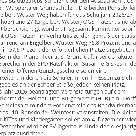
 des Stadtbetriebs Schu­len über den Ausbau von OGS
den Wuppertaler Grundschulen. Die beiden Ronsdorfe
elbert-Wüster-Weg haben für das Schuljahr 2026/27
choer) und 27 (Engelbert Wüster) OGS-Plätzen, sind a
cht berücksichtigt worden. Insgesamt kommt Ronsdorf
nt OGS-Plätzen im Verhältnis zu den gemäß der Statis
 Während am Engelbert-Wüster-Weg 75,8 Prozent und 
in 57,6 Prozent der erforderlichen Plätze angeboten
e in den Plänen leer aus. Grund dafür sei der akute
 Sprecherin der SPD-Ratsfraktion Susanne Giskes in de
b einer Offenen Ganztagsschule seien eine
iten, in denen die Schüler:innen ihr Essen zu sich
ebe es an der Echoer Straße jedoch keinen Platz.
as Jahr 2026 beantragten Veranstaltungen auf dem
richtet der Heimat- und Bürgerverein (HuB) ein „Dorff
s. Gemeinsam mit dem Förderverein des Bandwirkerba
das „10. Ronsdorfer Weinfest“ veranstalten. Die klein
 KiTas und Kindergärten sollen am 4. Dezember wie
. Dezember wird der SV Jägerhaus-Linde den diesjähri
platz ausrichten.