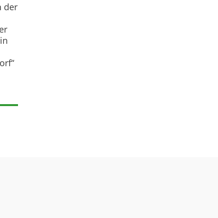
n der
er
in
orf“