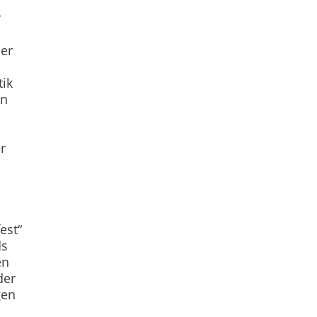
r
ber
tik
an
r
est“
ds
en
der
gen