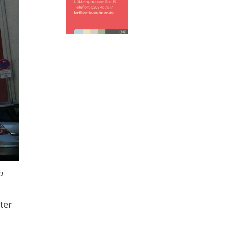
u
ter