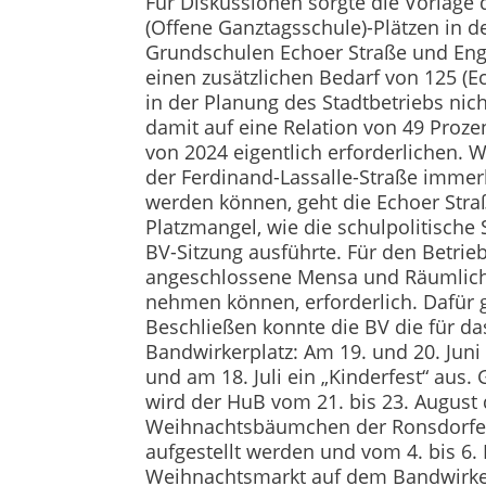
Für Diskussionen sorgte die Vorlage
(Offene Ganztagsschule)-Plätzen in 
Grundschulen Echoer Straße und Eng
einen zusätzlichen Bedarf von 125 (E
in der Planung des Stadtbetriebs ni
damit auf eine Relation von 49 Proze
von 2024 eigentlich erforderlichen.
der Ferdinand-Lassalle-Straße immerh
werden können, geht die Echoer Straß
Platzmangel, wie die schulpolitische
BV-Sitzung ausführte. Für den Betrie
angeschlossene Mensa und Räumlichke
nehmen können, erforderlich. Dafür g
Beschließen konnte die BV die für d
Bandwirkerplatz: Am 19. und 20. Juni 
und am 18. Juli ein „Kinderfest“ au
wird der HuB vom 21. bis 23. August 
Weihnachtsbäumchen der Ronsdorfer
aufgestellt werden und vom 4. bis 6
Weihnachtsmarkt auf dem Bandwirker