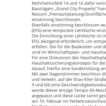
Mohrhennsfeld 14 und 16 dafür vorsi
Bauträgers „Grand City Property“ han
Ressort „Freiraumplanung/Grünfläche
einstimmig beschlossen.
Ebenfalls einstimmig beschlossen wu
(EFG) eine temporäre Lehrküche einzu
Die Einrichtung einer Lehrküche ist i
EFG zwingend erforderlich, um entsp
erfüllen. Die für die Baukosten und 
sind im Wirtschaftsplan- und Haushal
Für eine Diskussion des Haushaltspl
Haushaltssicherungskonzepts für die
darauf, hierfür eine Sondersitzung a
Mit zwei Gegenstimmen beschloss di
und Verkehr, auf der Elias-Eller-St
9 und 60) eine Geschwindigkeitsredu
würde dieser einzige Tempo-50-Absc
angepasst und diese Lücke somit ges
am 10. Februar im Verkehrsausschus