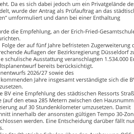
eht. Da es sich dabei jedoch um ein Privatgelände de
delt, wurde der Antrag als Prüfauftrag an das städtis
n“ umformuliert und dann bei einer Enthaltung
rde die Empfehlung, an der Erich-Fried-Ge­samtschul
richten.
n Folge der auf fünf Jahre befristeten Zugerweiterung 
rechende Auflagen der Bezirksregierung Düsseldorf z
die schulische Ausstattung veranschlagten 1.534.000 E
tsplanentwurf bereits berücksichtigt.
anentwurfs 2026/27 sowie des
 kommenden Jahre insgesamt verständigte sich die B
nzusetzen.
e BV eine Empfehlung des städtischen Ressorts Stra
raße (auf den etwa 285 Metern zwischen den Hausnum
zierung auf 30 Stundenkilometer umzusetzen. Damit
hnitt innerhalb der ansonsten gültigen Tempo 30-Zo
chlossen werden. Eine Entscheidung darüber fällt nu
s.