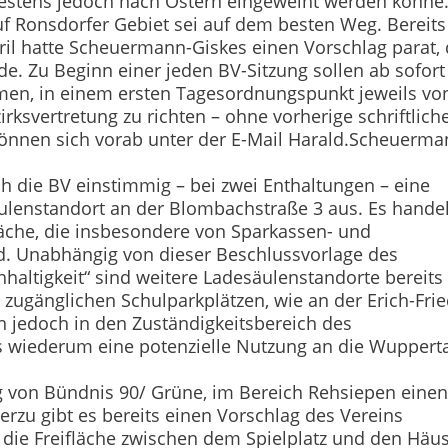
estens jedoch nach Ostern eingeweiht werden könne
uf Ronsdorfer Gebiet sei auf dem besten Weg. Bereits
ril hatte Scheuermann-Giskes einen Vor­schlag parat, 
de. Zu Beginn einer jeden BV-Sitzung sollen ab sofort
men, in einem ersten Tagesordnungspunkt jeweils vo
irksvertretung zu richten – ohne vorherige schriftlich
 können sich vorab unter der E-Mail Harald.Scheuerma
ch die BV einstimmig – bei zwei Enthaltungen – eine
ulenstandort an der Blombachstraße 3 aus. Es handel
läche, die insbesondere von Sparkassen- und
d. Unabhängig von dieser Beschlussvorlage des
haltigkeit“ sind weitere Ladesäulenstandorte bereits
 zugänglichen Schulparkplätzen, wie an der Erich-Frie
n jedoch in den Zuständigkeitsbereich des
wiederum eine potenzielle Nutzung an die Wupperta
g von Bündnis 90/ Grüne, im Bereich Rehsiepen eine
Hierzu gibt es bereits einen Vorschlag des Vereins
er die Freifläche zwischen dem Spielplatz und den Häu