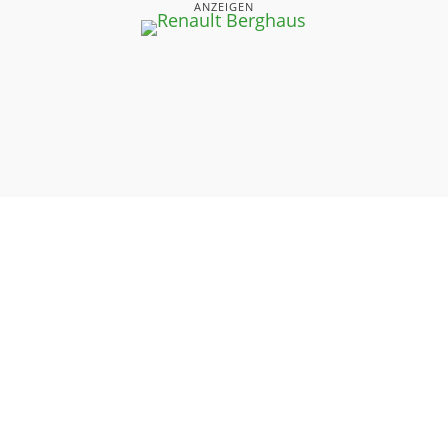
ANZEIGEN
UNSERE SEITEN
⤏ STARTSEITE
⤏ AKTUELLE AUSGABEN
⤏ DAS NEUESTE
⤏ LESERBRIEFE