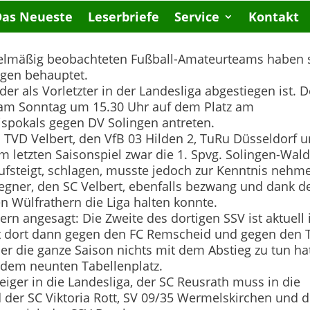
Das Neueste
Leserbriefe
Service
Kontakt
gelmäßig beobachteten Fußball-Amateurteams haben 
igen behauptet.
r als Vorletzter in der Landesliga abgestiegen ist. D
am Sonntag um 15.30 Uhr auf dem Platz am
ispokals gegen DV Solingen antreten.
en TVD Velbert, den VfB 03 Hilden 2, TuRu Düsseldorf 
im letzten Saisonspiel zwar die 1. Spvg. Solingen-Wald
ufsteigt, schlagen, musste jedoch zur Kenntnis nehm
egner, den SC Velbert, ebenfalls bezwang und dank d
en Wülfrathern die Liga halten konnte.
rn angesagt: Die Zweite des dortigen SSV ist aktuell 
ckt dort dann gegen den FC Remscheid und gegen den 
ber die ganze Saison nichts mit dem Abstieg zu tun ha
 dem neunten Tabellenplatz.
eiger in die Landesliga, der SC Reusrath muss in die
d der SC Viktoria Rott, SV 09/35 Wermelskirchen und d