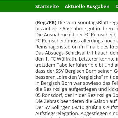
Startseite
Aktuelle Ausgaben
(Reg./PK)
Die vom SonntagsBlatt re
bis auf eine Ausnahme gut in ihren L
Die Ausnahme ist der FC Remscheid, de
FC Remscheid muss allerdings noch 
Reinshagenstadion im Finale des Kre
Das Abstiegs-Schicksal trifft auch d
den 1. FC Wülfrath. Letzterer konnte 
trotzdem Tabellenführer bleibt und a
dass der SSV Bergisch Born seinen G
besseren „direkten Vergleichs“ mit d
In Bergisch Born war sowieso das Feie
die Bezirksliga aufgestiegen und ki
05 Ronsdorf, der in der Bezirksliga ü
Die Zebras beendeten die Saison auf
Der SV Solingen 08/10 grüßt als Aufst
Aufstiegsrelegation. Abgestiegen sin