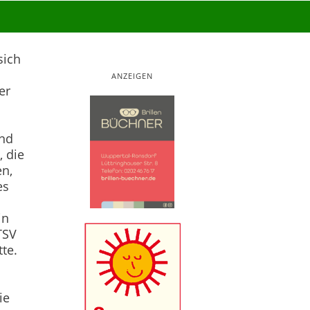
sich
ANZEIGEN
er
und
, die
en,
es
in
TSV
tte.
ie