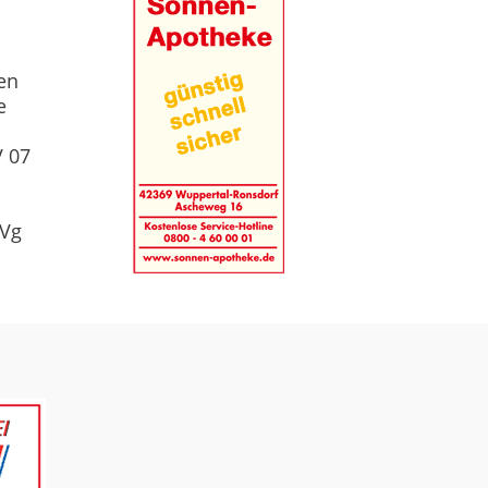
hen
e
V 07
SVg